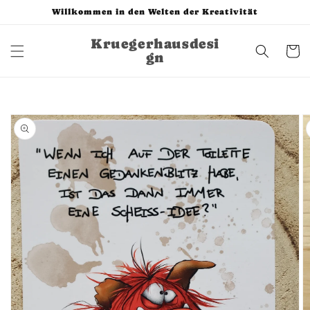
Direkt
Willkommen in den Welten der Kreativität
zum
Inhalt
Kruegerhausdesi
Warenko
gn
u
oduktinformationen
ringen