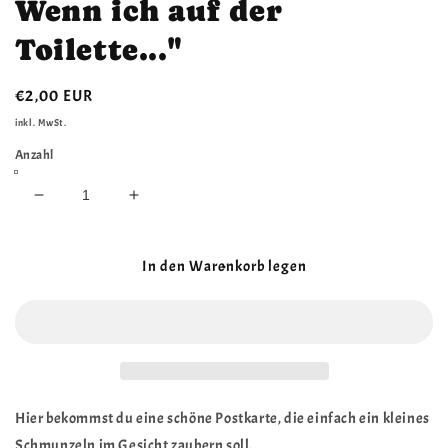
Wenn ich auf der
Toilette..."
Normaler
€2,00 EUR
Preis
inkl. MwSt.
Anzahl
Verringere
Erhöhe
die
die
Menge
Menge
für
für
In den Warenkorb legen
Postkarte
Postkarte
Monster
Monster
Kruegerhausdesign
Kruegerhausdesign
&quot;
&quot;
Wenn
Wenn
ich
ich
auf
auf
Hier bekommst du eine schöne Postkarte, die einfach ein kleines
der
der
Schmunzeln im Gesicht zaubern soll.