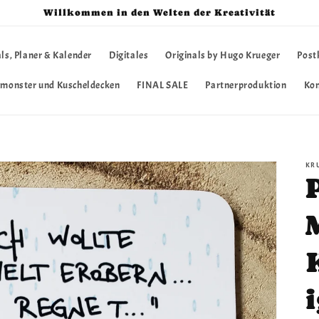
Willkommen in den Welten der Kreativität
ls, Planer & Kalender
Digitales
Originals by Hugo Krueger
Post
hmonster und Kuscheldecken
FINAL SALE
Partnerproduktion
Ko
KR