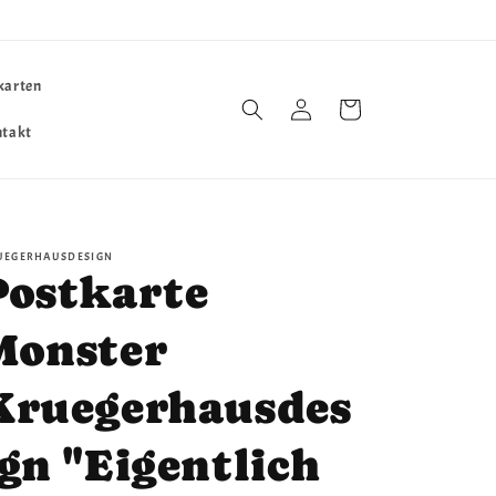
karten
Einloggen
Warenkorb
ntakt
UEGERHAUSDESIGN
Postkarte
Monster
Kruegerhausdes
ign "Eigentlich