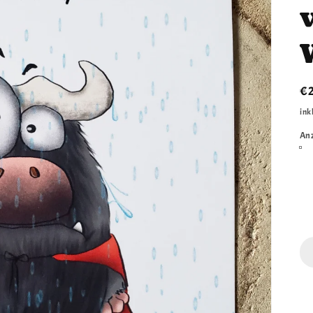
N
€
Pr
ink
An