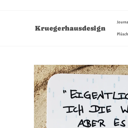
Direkt
zum
Inhalt
Journa
Kruegerhausdesign
Plüsc
Zu
Produktinformationen
springen