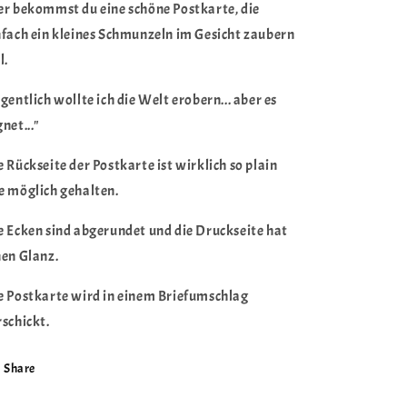
die
die
er bekommst du eine schöne Postkarte, die
Welt
Welt
nfach ein kleines Schmunzeln im Gesicht zaubern
erobern...
erobern...
l.
&quot;
&quot;
igentlich wollte ich die Welt erobern... aber es
net..."
e Rückseite der Postkarte ist wirklich so plain
e möglich gehalten.
e Ecken sind abgerundet und die Druckseite hat
nen Glanz.
e Postkarte wird in einem Briefumschlag
rschickt.
Share