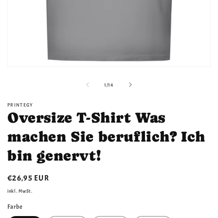
Medien
1
in
von
1
/
14
Modal
öffnen
PRINTEGY
Oversize T-Shirt Was
machen Sie beruflich? Ich
bin genervt!
Normaler
€26,95 EUR
Preis
inkl. MwSt.
Farbe