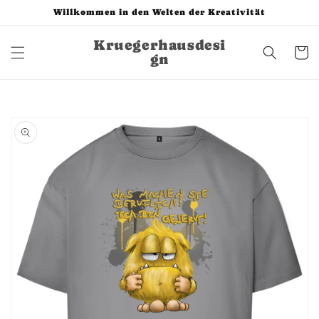
Direkt
Willkommen in den Welten der Kreativität
zum
Inhalt
Kruegerhausdesi
Warenko
gn
u
oduktinformationen
ringen