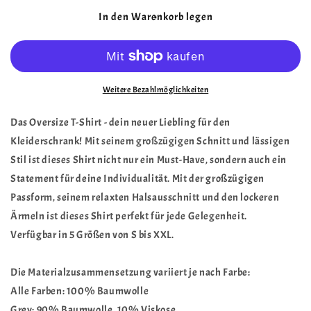
Menge
Menge
für
für
In den Warenkorb legen
Oversize
Oversize
T-
T-
Shirt
Shirt
Was
Was
machen
machen
Weitere Bezahlmöglichkeiten
Sie
Sie
beruflich?
beruflich?
Das Oversize T-Shirt - dein neuer Liebling für den
Ich
Ich
Kleiderschrank! Mit seinem großzügigen Schnitt und lässigen
bin
bin
Stil ist dieses Shirt nicht nur ein Must-Have, sondern auch ein
genervt!
genervt!
Statement für deine Individualität. Mit der großzügigen
Passform, seinem relaxten Halsausschnitt und den lockeren
Ärmeln ist dieses Shirt perfekt für jede Gelegenheit.
Verfügbar in 5 Größen von S bis XXL.
Die Materialzusammensetzung variiert je nach Farbe:
Alle Farben: 100% Baumwolle
Grey: 90% Baumwolle, 10% Viskose